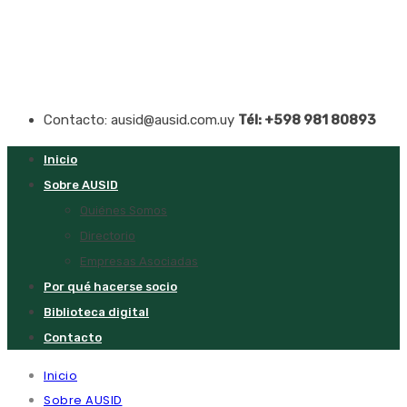
Contacto: ausid@ausid.com.uy
Tél: +598 981 80893
Inicio
Sobre AUSID
Quiénes Somos
Directorio
Empresas Asociadas
Por qué hacerse socio
Biblioteca digital
Contacto
Inicio
Sobre AUSID