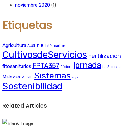
noviembre 2020
(1)
Etiquetas
Agricultura
AUSI+D
Boletín
carbono
CultivosdeServicios
Fertilizacion
jornada
FPTA357
fitosanitarios
Fósforo
La Sorpresa
Sistemas
Malezas
PLESID
soja
Sostenibilidad
Related Articles