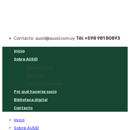
Contacto: ausid@ausid.com.uy
Tél: +598 981 80893
Inicio
Sobre AUSID
Quiénes Somos
Directorio
Empresas Asociadas
Por qué hacerse socio
Biblioteca digital
Contacto
Inicio
Sobre AUSID