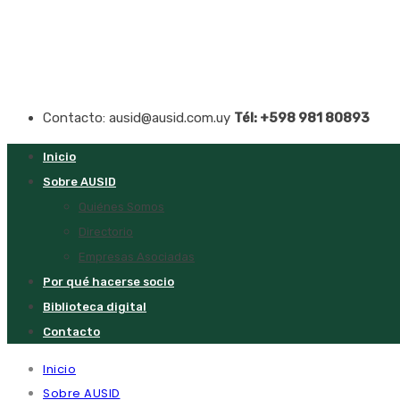
Contacto: ausid@ausid.com.uy
Tél: +598 981 80893
Inicio
Sobre AUSID
Quiénes Somos
Directorio
Empresas Asociadas
Por qué hacerse socio
Biblioteca digital
Contacto
Inicio
Sobre AUSID