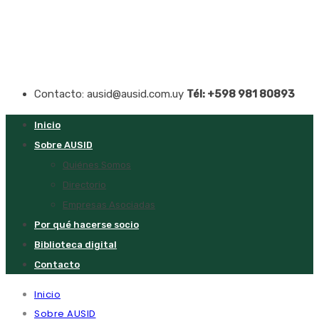
Contacto: ausid@ausid.com.uy
Tél: +598 981 80893
Inicio
Sobre AUSID
Quiénes Somos
Directorio
Empresas Asociadas
Por qué hacerse socio
Biblioteca digital
Contacto
Inicio
Sobre AUSID