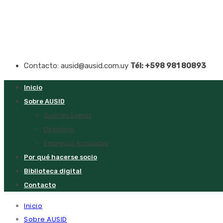
Contacto: ausid@ausid.com.uy
Tél: +598 981 80893
Inicio
Sobre AUSID
Quiénes Somos
Directorio
Empresas Asociadas
Por qué hacerse socio
Biblioteca digital
Contacto
Inicio
Sobre AUSID