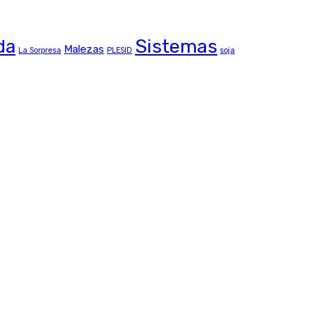
Sistemas
da
Malezas
La Sorpresa
PLESID
soja