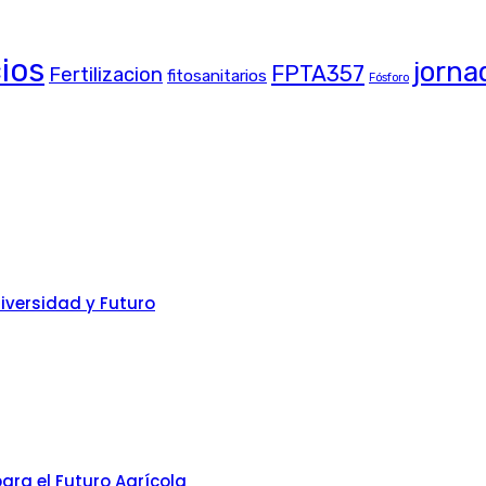
ios
jorna
FPTA357
Fertilizacion
fitosanitarios
Fósforo
iversidad y Futuro
ara el Futuro Agrícola