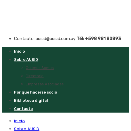
Contacto: ausid@ausid.com.uy
Tél: +598 981 80893
Inicio
Sobre AUSID
Quiénes Somos
Directorio
Empresas Asociadas
Por qué hacerse socio
Biblioteca digital
Contacto
Inicio
Sobre AUSID