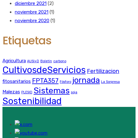
diciembre 2021
(2)
noviembre 2021
(1)
noviembre 2020
(1)
Etiquetas
Agricultura
AUSI+D
Boletín
carbono
CultivosdeServicios
Fertilizacion
jornada
FPTA357
fitosanitarios
Fósforo
La Sorpresa
Sistemas
Malezas
PLESID
soja
Sostenibilidad