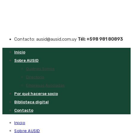
Contacto: ausid@ausid.com.uy
Tél: +598 981 80893
Inicio
Sobre AUSID
Quiénes Somos
Directorio
Empresas Asociadas
Por qué hacerse socio
Biblioteca digital
Contacto
Inicio
Sobre AUSID