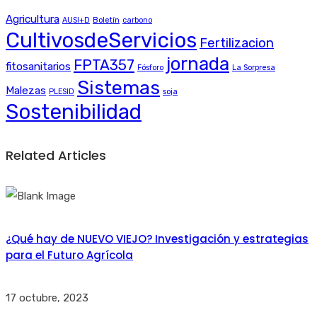
Agricultura
AUSI+D
Boletín
carbono
CultivosdeServicios
Fertilizacion
jornada
FPTA357
fitosanitarios
Fósforo
La Sorpresa
Sistemas
Malezas
PLESID
soja
Sostenibilidad
Related Articles
¿Qué hay de NUEVO VIEJO? Investigación y estrategias
para el Futuro Agrícola
17 octubre, 2023