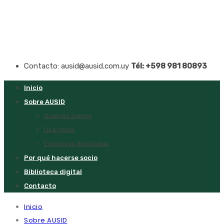
Contacto: ausid@ausid.com.uy
Tél: +598 981 80893
Inicio
Sobre AUSID
Quiénes Somos
Directorio
Empresas Asociadas
Por qué hacerse socio
Biblioteca digital
Contacto
Inicio
Sobre AUSID